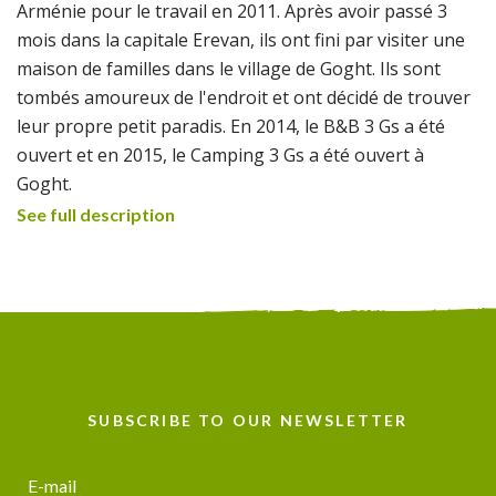
Arménie pour le travail en 2011. Après avoir passé 3
mois dans la capitale Erevan, ils ont fini par visiter une
maison de familles dans le village de Goght. Ils sont
tombés amoureux de l'endroit et ont décidé de trouver
leur propre petit paradis. En 2014, le B&B 3 Gs a été
ouvert et en 2015, le Camping 3 Gs a été ouvert à
Goght.
See full description
Le terrain de camping dispose d'une grande cour avec
une piscine où vous pouvez profiter des 300 jours de
soleil. Le verger, qui fait 8000 m2, est l'endroit où vous
pouvez monter votre tente entre les noyers, les
pommiers, les poiriers, les pêchers et les cerisiers. Vous
pouvez apporter votre propre tente ou louer des
SUBSCRIBE TO OUR NEWSLETTER
tentes sur place.