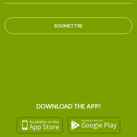
Il y a également 3 cuisines spacieuses pour que vous
puissiez préparer votre propre dîner ainsi qu'un
bâtiment séparé avec 6 toilettes, 8 douches, 6 éviers et
SOUMETTRE
2 machines à laver. Le Wi-Fi est également gratuit.
Il y a également 4 chambres disponibles à la location au
Bed and Breakfast 3 Gs.
En plus des tentes et des chambres d'hôtes, il y a
également de la place pour les camping-cars et d'autres
types de véhicules de voyage.
DOWNLOAD THE APP!
ANDROID APP ON
Available on the
Google Play
App Store