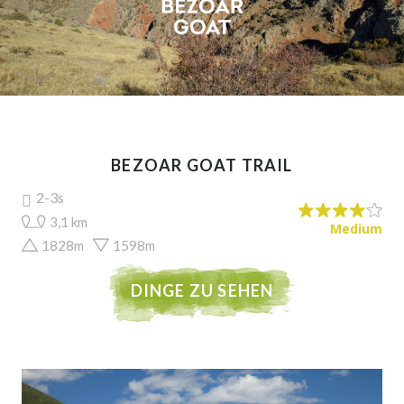
BEZOAR GOAT TRAIL
2-3s
3,1 km
Medium
1828m
1598m
DINGE ZU SEHEN