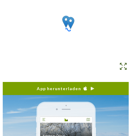
geschützten Landschaft wandern, beginnend
entweder am Noravank-Kloster oder im 10 km
entfernten Dorf Areni. Andere Routen durch das
Reservat, wie die Pfade Chukar und Noravank, sind
durch Wegweiser gekennzeichnet. Schauen Sie sich
dazu die Beschreibungen auf unserer App oder
Website an oder folgen Sie den entsprechenden
Schildern im Reservat, um darauf zuzugreifen!
App herunterladen