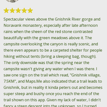
Spectacular views above the Gnishnik River gorge and
V
.
Noravank monastery, especially after late afternoon
a
rains when the sheen of the red stone contrasted
D
beautifully with the green meadows above it. The
fo
campsite overlooking the canyon is really scenic, and
there even appears to be a carpeted shelter for people
hiking without tents (bring a sleeping bag, though).
The only downside was that the spring near the
campsite wasn't giving any water when I was there. I
saw one sign on the trail which read, "Gnishnik village,
7.5KM", and Maps.Me also indicated that a trail leads to
Gnishnik, but in reality it kinda peters out and becomes
super steep and bushy once you reach the end of the
trail shown on this app. Given my lack of water, I didn't
fancy a steep descent into the unknown, so I turned