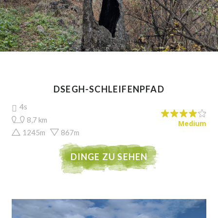
DSEGH-SCHLEIFENPFAD
4s
8,7 km
Medium
1245m
867m
DINGE ZU SEHEN