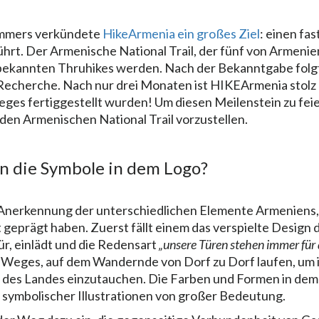
ommers verkündete
HikeArmenia ein großes Ziel
: einen fa
hrt. Der Armenische National Trail, der fünf von Armenie
 bekannten Thruhikes werden. Nach der Bekanntgabe folg
 Recherche. Nach nur drei Monaten ist HIKEArmenia stolz 
ges fertiggestellt wurden! Um diesen Meilenstein zu feie
 den Armenischen National Trail vorzustellen.
 die Symbole in dem Logo?
 Anerkennung der unterschiedlichen Elemente Armeniens, 
t geprägt haben. Zuerst fällt einem das verspielte Design 
ür, einlädt und die Redensart
„unsere Türen stehen immer für 
 Weges, auf dem Wandernde von Dorf zu Dorf laufen, um 
 des Landes einzutauchen. Die Farben und Formen in dem
symbolischer Illustrationen von großer Bedeutung.