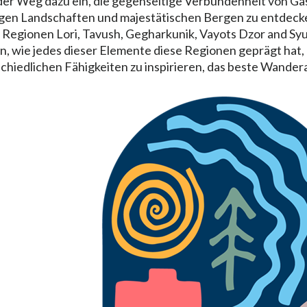
dt der Weg dazu ein, die gegenseitige Verbundenheit von G
en Landschaften und majestätischen Bergen zu entdecken
f Regionen Lori, Tavush, Gegharkunik, Vayots Dzor and Syu
, wie jedes dieser Elemente diese Regionen geprägt hat, 
schiedlichen Fähigkeiten zu inspirieren, das beste Wander