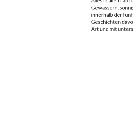
Alles in allem lä
Gewässern, sonnig
innerhalb der fün
Geschichten davon
Art und mit unter