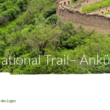
tional Trail– Ank
 des Logos