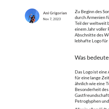
Zu Beginn des S
Ani Grigorian
durch Armenien fü
Nov 7, 2023
Teil der weltweit
einem Jahr voller
Abschnitte des We
lebhafte Logo für
Was bedeuten
Das Logo ist eine
für eine lange Zei
ähnlich wie eine T
Besonderheit des
Gastfreundschaft
Petroglyphen und 