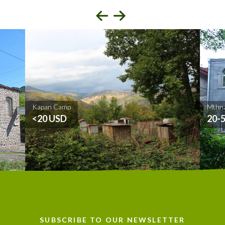
Kapan Camp
Mthna
<20 USD
20-
SUBSCRIBE TO OUR NEWSLETTER