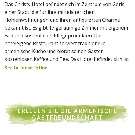
Das Christy Hotel befindet sich im Zentrum von Goris,
einer Stadt, die für ihre mittelalterlichen
Höhlenwohnungen und ihren antiquierten Charme
bekannt ist. Es gibt 17 geräumige Zimmer mit eigenem
Bad und kostenlosen Pflegeprodukten. Das
hoteleigene Restaurant serviert traditionelle
armenische Küche und bietet seinen Gästen
kostenlosen Kaffee und Tee. Das Hotel befindet sich ist
in der Nähe mehrerer Bushaltestellen, Cafés und
See full description
Geschäften, der St. Gregory Kirche und des Theaters.
ERLEBEN SIE DIE ARMENISCHE
GASTFREUNDSCHAFT