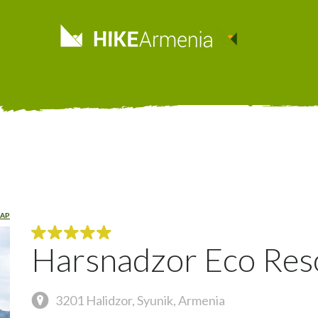
AP
Harsnadzor Eco Res
3201 Halidzor, Syunik, Armenia