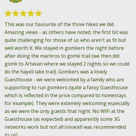
ty
This was our favourite of the three hikes we did.
My
Amazing views - as others have noted, the first bit was
th
to
quite challenging for those of us who aren't as fit but
st
well worth it. We stayed in gomkers the night before
lo
r
after doing the martiros to gomk trail (we then did
r
gomk to Artavan where we stayed 2 nights so we could
do the hayeli lake trail). Gomkers was a lovely
Guesthouse - we were welcomed by a family who are
supporting to run gomkers (quite a fancy Guesthouse
which is reflected in the price compared to homestays
for example). They were extemely welcoming especially
as we were the only guests that night. No WiFi at the
Guesthouse (as expected) and apparently some 3G
networks work but not all (vivacell was recommended
to us)