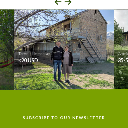
Taron's Homestay
Gomk
<20 USD
35-
SUBSCRIBE TO OUR NEWSLETTER