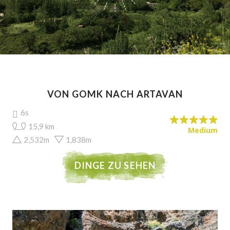
VON GOMK NACH ARTAVAN
6s
15,9 km
Medium
2,532m
1,838m
DINGE ZU SEHEN