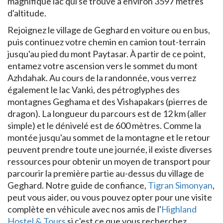
magnifique lac qui se trouve à environ 3597 mètres
d'altitude.
Rejoignez le village de Geghard en voiture ou en bus,
puis continuez votre chemin en camion tout-terrain
jusqu'au pied du mont Paytasar. À partir de ce point,
entamez votre ascension vers le sommet du mont
Azhdahak. Au cours de la randonnée, vous verrez
également le lac Vanki, des pétroglyphes des
montagnes Geghama et des Vishapakars (pierres de
dragon). La longueur du parcours est de 12 km (aller
simple) et le dénivelé est de 600 mètres. Comme la
montée jusqu'au sommet de la montagne et le retour
peuvent prendre toute une journée, il existe diverses
ressources pour obtenir un moyen de transport pour
parcourir la première partie au-dessus du village de
Geghard. Notre guide de confiance,
Tigran Simonyan
,
peut vous aider, ou vous pouvez opter pour une visite
complète en véhicule avec nos amis de l'
Highland
Hostel & Tours
si c'est ce que vous recherchez.