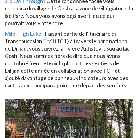
Zip On Through
: Cette randonnée facile vous
conduira du village de Gosh à la zone de villégiature du
lac Parz. Nous vous avons déjà averti de ce qui
pourrait vous y attendre.
Mile-High Lake
: Faisant partie de l'itinéraire du
Transcaucasian Trail (TCT) à travers le parc national
de Dilijan, vous suivrez la rivière Aghstev jusqu'au lac
Gosh. Nous sommes fiers de dire que nous avons
contribué à entretenir la plupart des sentiers de
Dilijan cette année en collaboration avec TCT et
ajouté davantage de panneaux indicateurs avec des
cartes aux principaux points de départ des sentiers.