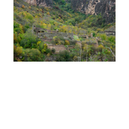
Randonner à ces 5 monastères
secrets en Arménie!
Une des premières choses que les voyageurs
en Arménie apprennent généralement sur le
pays est que c'est le premier sur la planète à
avoir adopté le christianisme comme religion
d'État officielle (oui, même avant les Romains,
un Arménien vous l'assurera probablement).